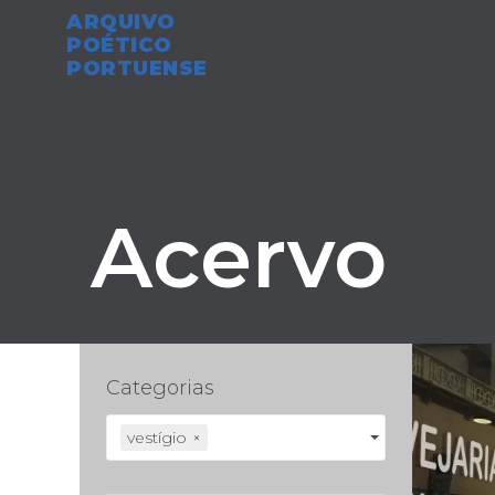
ARQUIVO
POÉTICO
PORTUENSE
Acervo
Categorias
vestígio
×